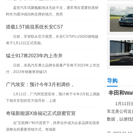
盖世汽车讯聚氨酯泡沫无处不在，通常用在需要轻质材
料作为缓冲或结构支撑的地方。然而
搭载1.5T插混系统长安CS7
日前，车智联从官方获悉，长安CS75PLUSiDD插电版
将于1月12日正式亮相。
猛士917将2023年内上市并
日前，东风汽车勇士品牌全新量产车将于2023年上市交
付，2023年销量将突破15
导购
广汽埃安：预计今年3月初调价，
丰田和Wa
1月11日，广汽阿亚恩宣布，预计将于今年3月初上调旗
下相关车型的官方指导价，上调
1月11日消
车北美公司近
奇瑞新能源X徐福记正式甜蜜官宣
数据，以便找
在“互联网+”时代背景下，跨界合作成为众多品牌实现资
源整合的重要营销方式。奇瑞新