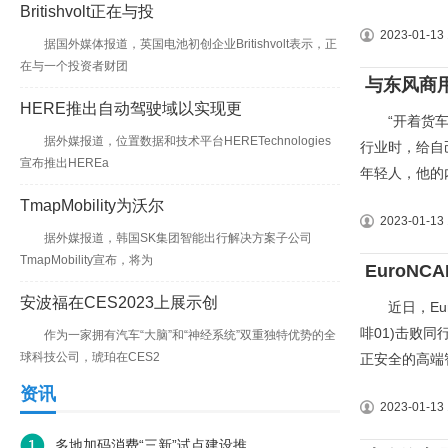
Britishvolt正在与投
2023-01-13 
据国外媒体报道，英国电池初创企业Britishvolt表示，正
在与一个投资者财团
与东风商
HERE推出自动驾驶域以实现更
“开着货车走
据外媒报道，位置数据和技术平台HERETechnologies
行业时，给自
宣布推出HEREa
年轻人，他的
TmapMobility为沃尔
2023-01-13 
据外媒报道，韩国SK集团智能出行解决方案子公司
TmapMobility宣布，将为
EuroN
安波福在CES2023上展示创
近日，Eur
啡01)击败
作为一家拥有汽车“大脑”和“神经系统”双重独特优势的全
球科技公司，琥珀在CES2
正安全的高端
资讯
2023-01-13 
多地加码消费“三新”试点建设推