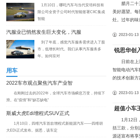
腊月二十三、
1月10日，哪吒汽车与当代安培科技有
美好愿望。每
限公司全资子公司时代智能签署CIIC集成
智能
灶。过年的味
汽服业已悄然发生巨大变化，汽服
2023-01-13 
到了年底，感觉汽车服务需求进入了股
市，低增长时代。我们从事汽车服务多
锐思华创
年。如何应对
日前在上海举
智能电动汽车数
用车
的技术创新方
2022车市观点聚焦汽车产业智
2023-01-13 
在刚刚过去的2022年，全球汽车市场瞬息万变，持续下
滑。在“疫情”和“缺芯缺电”
超值小车王
斯威大虎Edi增程式SUV正式
1月12日，
1月10日，四维汽车首款增程式新能源汽车——四维胡
括三款，分别是
大EDi正式发布。据悉，该车定
源还宣布将享受