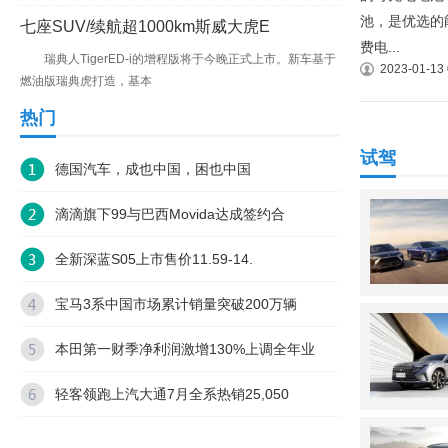
池，是优选的
七座SUV/续航超1000km斯威大虎E
费电...
瑞典人TigerED-i的增程版将于今晚正式上市。新车基于
2023-01-13 
燃油版瑞典虎打造，基本
热门
试驾
德国汽车，成也中国，困也中国
滴滴旗下99与巴西Movida达成签约合
全新深蓝S05上市售价11.59-14.
宝马3系中国市场累计销量突破200万辆
本田第一财季净利润激增130%上调全年业
轻客领跑上汽大通7月全系热销25,050