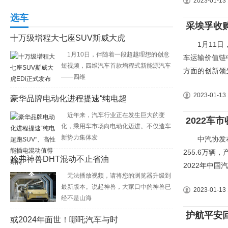
2023-01-13 
选车
采埃孚收购
十万级增程大七座SUV斯威大虎
1月11日，Z
1月10日，伴随着一段超越理想的创意
车运输价值链
短视频，四维汽车首款增程式新能源汽车
方面的创新领先
——四维
2023-01-13 
豪华品牌电动化进程提速“纯电超
近年来，汽车行业正在发生巨大的变
2022车
化，乘用车市场向电动化迈进。不仅造车
新势力集体发
中汽协发布的
255.6万辆
哈弗神兽DHT混动不止省油
2022年中国汽
无法播放视频，请将您的浏览器升级到
最新版本。说起神兽，大家口中的神兽已
2023-01-13 
经不是山海
护航平安
或2024年面世！哪吒汽车与时